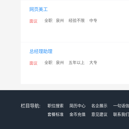
网页美工
/
全职
/
泉州
/
经验不限
/
中专
面议
总经理助理
/
全职
/
泉州
/
五年以上
/
大专
面议
栏目导航:
职位搜索
简历中心
名企展示
一句话
套餐标准
金币充值
意见建议
联系我