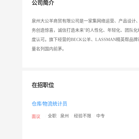
公司简介
泉州大公羊商贸有限公司是一家集网络运营、产品设计、
务创造惊喜，诚信打造未来”的人性化、年轻化、团队
度认可。旗下经营的BECK公羊、LASSMAN精英帮
量名列国内前茅。
在招职位
仓库∕物流统计员
/
全职
/
泉州
/
经验不限
/
中专
面议