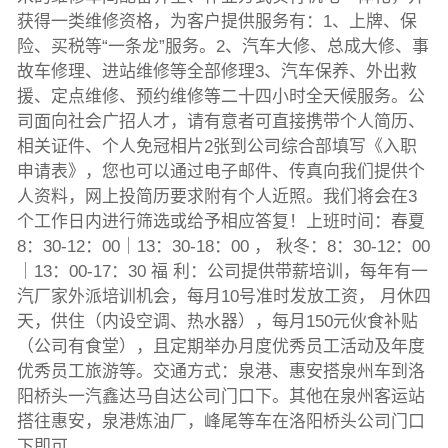
获得一类维修资格，为客户提供服务有：1、上牌、保
险、买税等“一条龙”服务。2、汽车大修、总成大修、事
故车修理、进站维修等全部修理3、汽车保养、外出救
援、定点维修、预约维修等二十四小时全天候服务。公
司面向社会广招人才，请有意者可直接携带个人简历、
相关证件、个人免冠相片2张到公司综合部填写《入职
申请表》，您也可以通过电子邮件、传真向我们提供个
人资料，网上投简历要求附有个人近照。我们将会在3
个工作日内进行筛选或给予相应答复！上班时间：春夏
8：30-12：00｜13：30-18：00 ， 秋冬：8：30-12：00
｜13：00-17：30 福 利：公司提供带薪培训，每年有一
汽厂家外派培训机会，每月10号准时发放工资， 月休四
天，供住（内设空调、热水器），每月150元伙食补贴
（公司有食堂），且定期举办月度优秀员工活动及年度
优秀员工旅游等。交通方式：泉港、惠安搭泉州车到洛
阳桥头一汽鑫达马自达公司门口下。其他在泉州客运站
搭往惠安，泉港炼油厂，峰尾等车在洛阳桥头公司门口
下即可。