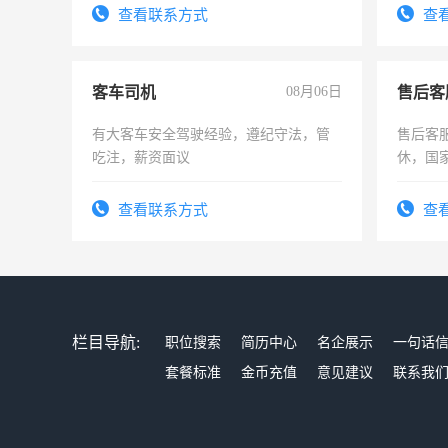
试用期1-3个月，转正后交纳五险，
录，客
查看联系方式
查
懂电脑
能力，
客车司机
08月06日
售后客
有大客车安全驾驶经验，遵纪守法，管
售后客服
吃注，薪资面议
休，国
查看联系方式
查
栏目导航:
职位搜索
简历中心
名企展示
一句话
套餐标准
金币充值
意见建议
联系我