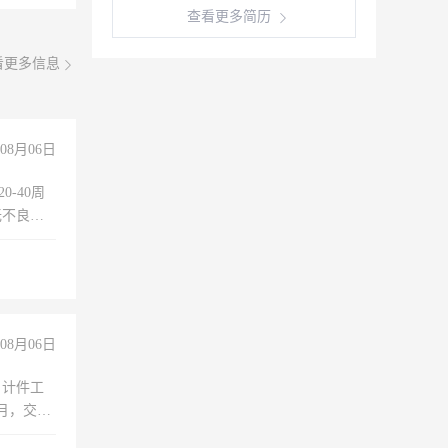
查看更多简历
看更多信息
08月06日
0-40周
无不良嗜
准八人间住
倒，每月
0小时
08月06日
，计件工
个月，交五