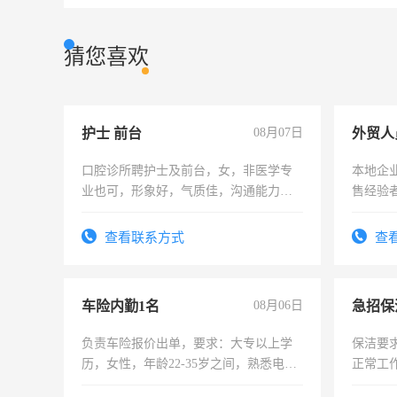
猜您喜欢
护士 前台
08月07日
外贸人
口腔诊所聘护士及前台，女，非医学专
本地企
业也可，形象好，气质佳，沟通能力
售经验
强。面试，周日休息。
查看联系方式
查
车险内勤1名
08月06日
负责车险报价出单，要求：大专以上学
保洁要
历，女性，年龄22-35岁之间，熟悉电脑
正常工
操作，工作态度认真，具有团队精神，
责任心