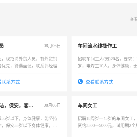
查
员
08月06日
车间流水线操作工
业，现招聘外贸人员，有外贸销
招聘车间工人(男)20名，要求：2
者优先，待遇面议。联系郭经理
岁，电焊工10人，身体健康，
好。薪资：4500-7000元，标
宿，免费发放劳保用品，两班
看联系方式
查看联系方式
25号准时发放工资，工作时间1
急招保洁，保安，客服，工程
08月06日
车间女工
求55岁以下，身体健康，能坚持
招聘18周岁一45岁的车间女工
作，保安55岁以下身体健康，有
资约3500一5000元，试用期2
形象端庄，遵纪守法，无犯罪记
险，有年薪假，年底福利