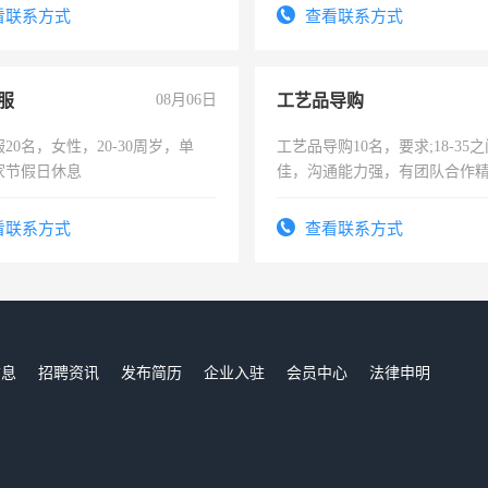
服要求45岁以下高中以上文化，
看联系方式
查看联系方式
工作认真，性格开朗有良好沟通
工程，懂水电维修。
服
08月06日
工艺品导购
20名，女性，20-30周岁，单
工艺品导购10名，要求;18-35
家节假日休息
佳，沟通能力强，有团队合作
上进心，有工作经验者优先！
看联系方式
查看联系方式
信息
招聘资讯
发布简历
企业入驻
会员中心
法律申明
们