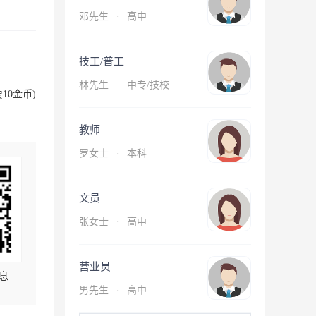
邓先生
·
高中
技工/普工
林先生
·
中专/技校
10金币)
教师
罗女士
·
本科
文员
张女士
·
高中
营业员
息
男先生
·
高中