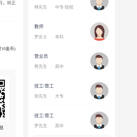
月，转正
林先生
·
中专/技校
教师
罗女士
·
本科
10金币)
营业员
男先生
·
高中
技工/普工
张先生
·
大专
技工/普工
罗先生
·
高中
息