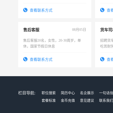
责任心形象端庄，遵纪守法，无犯罪记
好。薪资
录，客服要求45岁以下高中以上文化，
宿，免
查看联系方式
查
懂电脑工作认真，性格开朗有良好沟通
25号准
能力，工程，懂水电维修。
售后客服
08月05日
货车司
售后客服20名，女性，20-30周岁，单
招聘货
休，国家节假日休息
吃苦耐劳
查看联系方式
查
栏目导航:
职位搜索
简历中心
名企展示
一句话
套餐标准
金币充值
意见建议
联系我