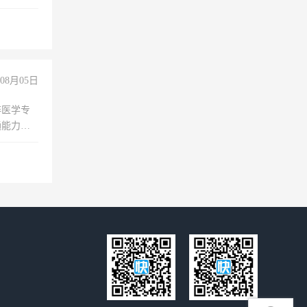
08月05日
非医学专
通能力