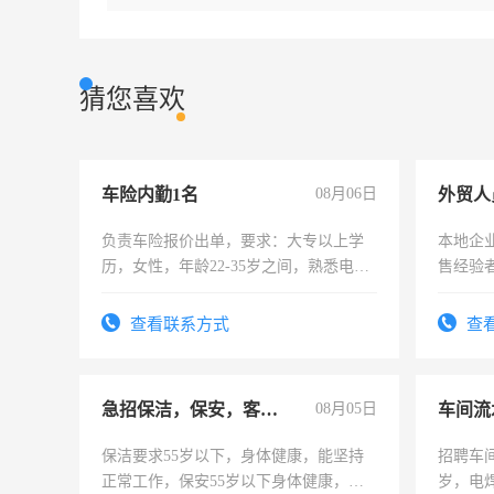
猜您喜欢
车险内勤1名
08月06日
外贸人
负责车险报价出单，要求：大专以上学
本地企
历，女性，年龄22-35岁之间，熟悉电脑
售经验
操作，工作态度认真，具有团队精神，
试用期1-3个月，转正后交纳五险，
查看联系方式
查
急招保洁，保安，客服，工程
08月05日
车间流
保洁要求55岁以下，身体健康，能坚持
招聘车间
正常工作，保安55岁以下身体健康，有
岁，电