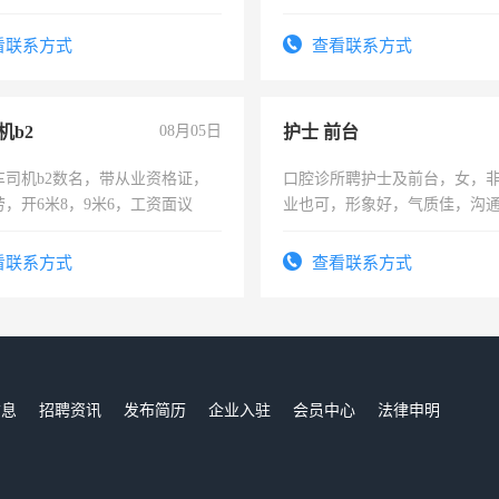
：4500-7000元，标准八人间住
费发放劳保用品，两班倒，每月
看联系方式
查看联系方式
时发放工资，工作时间10小时
机b2
08月05日
护士 前台
车司机b2数名，带从业资格证，
口腔诊所聘护士及前台，女，
，开6米8，9米6，工资面议
业也可，形象好，气质佳，沟
强。面试，周日休息。
看联系方式
查看联系方式
信息
招聘资讯
发布简历
企业入驻
会员中心
法律申明
们