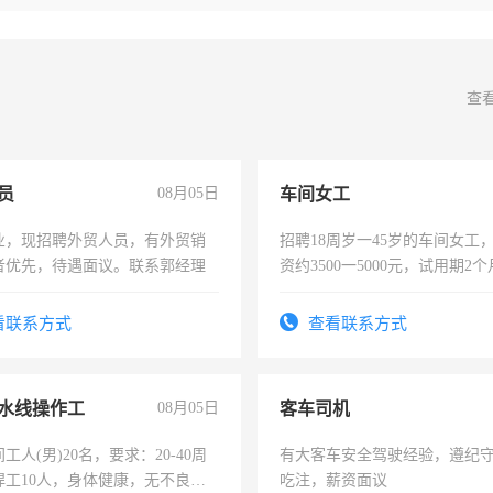
查
员
08月05日
车间女工
业，现招聘外贸人员，有外贸销
招聘18周岁一45岁的车间女工
者优先，待遇面议。联系郭经理
资约3500一5000元，试用期2
险，有年薪假，年底福利
看联系方式
查看联系方式
水线操作工
08月05日
客车司机
工人(男)20名，要求：20-40周
有大客车安全驾驶经验，遵纪
焊工10人，身体健康，无不良嗜
吃注，薪资面议