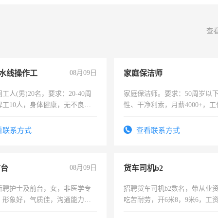
查
水线操作工
08月09日
家庭保洁师
工人(男)20名，要求：20-40周
家庭保洁师。要求：50周岁以
焊工10人，身体健康，无不良嗜
性、干净利索，月薪4000+，
：4500-7000元，标准八人间住
时间灵活，不需坐班，适合宝
费发放劳保用品，两班倒，每月
太太等。
看联系方式
查看联系方式
时发放工资，工作时间10小时
前台
08月09日
货车司机b2
所聘护士及前台，女，非医学专
招聘货车司机b2数名，带从业
，形象好，气质佳，沟通能力
吃苦耐劳，开6米8，9米6，工
试，周日休息。