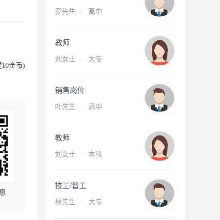
罗先生
·
高中
教师
刘女士
·
大专
10金币)
销售岗位
叶先生
·
高中
教师
刘女士
·
本科
技工/普工
息
林先生
·
大专